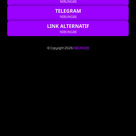
NIBUNG88
TELEGRAM
NIBUNG88
LINK ALTERNATIF
NIBUNG88
© Copyright 2026
NIBUNG88