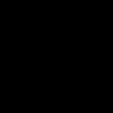
Buat Akun Baru
Hot Games
Slots