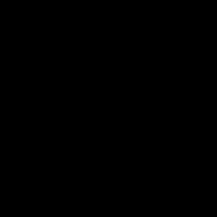
Poker
E-Sports
Sabung Ayam
Promosi